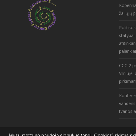
Kopenha
žaliųjų p
Politiko
statybai
atitinkan
palankiai
CCC-2 pr
Vilniuje
pirkima
Konferen
vandens:
tvarios 
Mūsų svetainė naudoja slapukus (angl. Cookies) skirtus skl