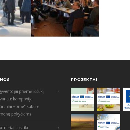
ENOS
PROJEKTAI
yventojai priėmė iššūkį
tvariau: kampanija
CircularHome“ subūrė
menę pokyčiams
rtneriai susitiko