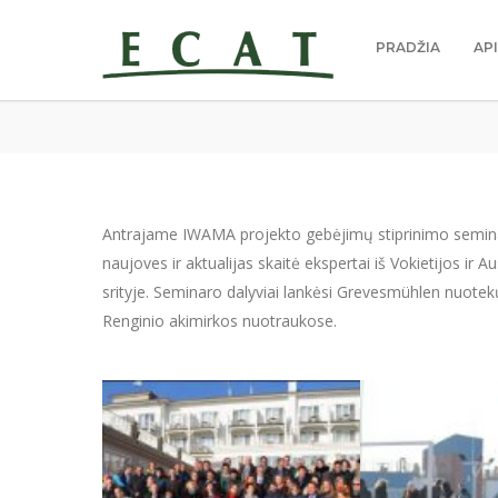
PRADŽIA
AP
Antrajame IWAMA projekto gebėjimų stiprinimo semina
naujoves ir aktualijas skaitė ekspertai iš Vokietijos ir
srityje. Seminaro dalyviai lankėsi Grevesmühlen nuotek
Renginio akimirkos nuotraukose.