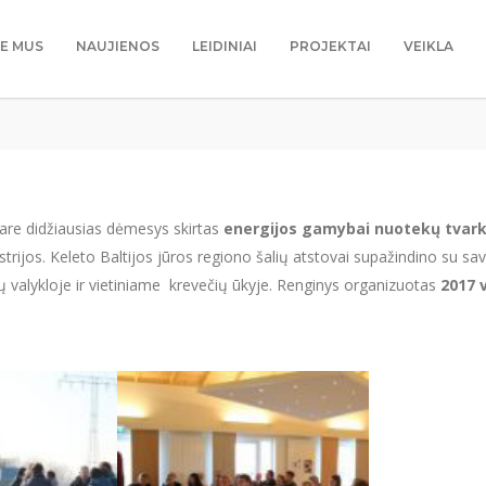
IE MUS
NAUJIENOS
LEIDINIAI
PROJEKTAI
VEIKLA
re didžiausias dėmesys skirtas
energijos gamybai nuotekų tvar
 Austrijos. Keleto Baltijos jūros regiono šalių atstovai supažindino su 
ų valykloje ir vietiniame krevečių ūkyje. Renginys organizuotas
2017 