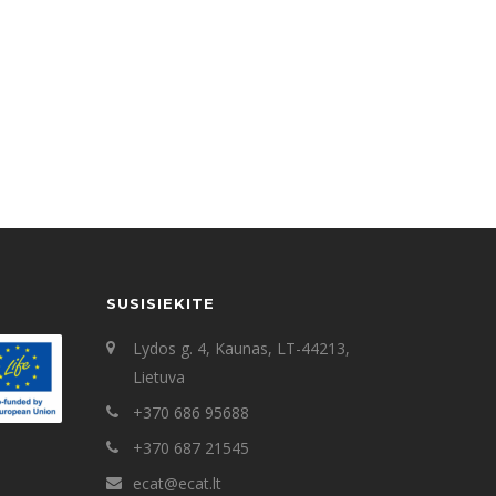
SUSISIEKITE
Lydos g. 4, Kaunas, LT-44213,
Lietuva
+370 686 95688
+370 687 21545
ecat@ecat.lt