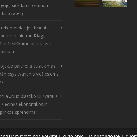
goje, siekdami formuoti
irkimų ateitį
s rekomendacijos tvariai
: be cheminių medžiagų,
čiai žiediškumo principus ir
 klimatui
ojekto partnerių susitikimas
: dėmesys tvariems viešiesiems
ms
cija „Nuo plastiko iki švaraus
 žiedinės ekonomikos ir
aplinkos sprendimai“
andžiam svetainės veikimui, kurie apie Jus nesaugo jokių duome