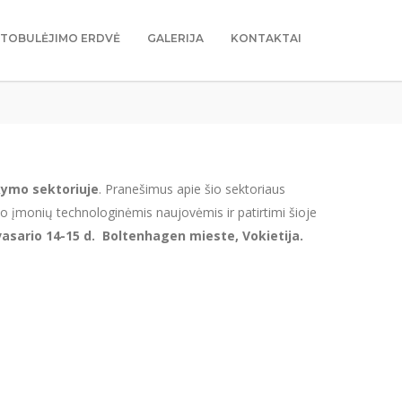
TOBULĖJIMO ERDVĖ
GALERIJA
KONTAKTAI
kymo sektoriuje
. Pranešimus apie šio sektoriaus
savo įmonių technologinėmis naujovėmis ir patirtimi šioje
vasario 14-15 d. Boltenhagen mieste, Vokietija.