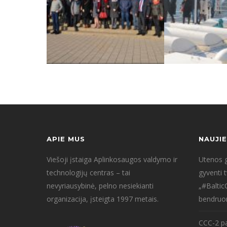
APIE MUS
NAUJI
Viešoji įstaiga Aplinkosaugos valdymo ir
Utenos g
technologijų centras – tai
gyventi 
nevyriausybinė, pelno nesiekianti
„#Baltic
organizacija, įsteigta 1997 metais.
bendruo
CCC-2 pa